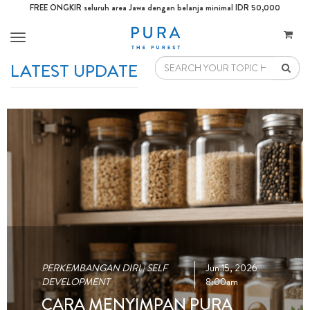
FREE ONGKIR seluruh area Jawa dengan belanja minimal IDR 50,000
Toggle
navigation
LATEST UPDATE
PERKEMBANGAN DIRI | SELF
Jun 15, 2026
DEVELOPMENT
8:00am
CARA MENYIMPAN PURA