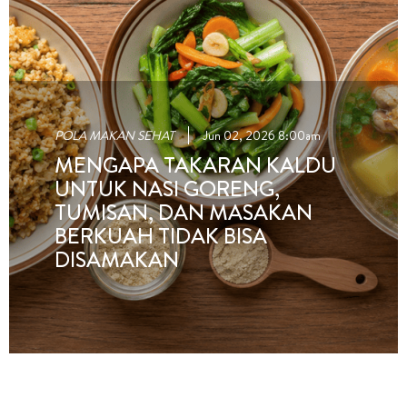
POLA MAKAN SEHAT
Jun 02, 2026 8:00am
MENGAPA TAKARAN KALDU
UNTUK NASI GORENG,
TUMISAN, DAN MASAKAN
BERKUAH TIDAK BISA
DISAMAKAN