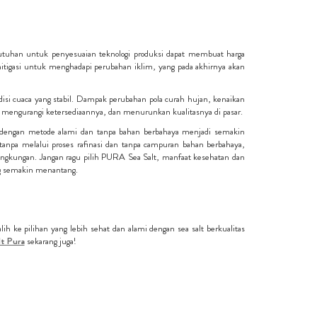
ebutuhan untuk penyesuaian teknologi produksi dapat membuat harga
mitigasi untuk menghadapi perubahan iklim, yang pada akhirnya akan
disi cuaca yang stabil. Dampak perubahan pola curah hujan, kenaikan
 mengurangi ketersediaannya, dan menurunkan kualitasnya di pasar.
 dengan metode alami dan tanpa bahan berbahaya menjadi semakin
tanpa melalui proses rafinasi dan tanpa campuran bahan berbahaya,
ngkungan. Jangan ragu pilih PURA Sea Salt, manfaat kesehatan dan
ng semakin menantang.
h ke pilihan yang lebih sehat dan alami dengan sea salt berkualitas
lt Pura
sekarang juga!