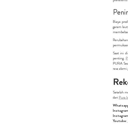
Peni
Biaya pro
garam laut
membeban
Perubahan 
permukaan 
Saat ini 
penting.
P
PURA Sea 
rasa alami
Reko
Setelah me
dari
Pura I
Whatsap
Instagram
Instagra
Youtube: