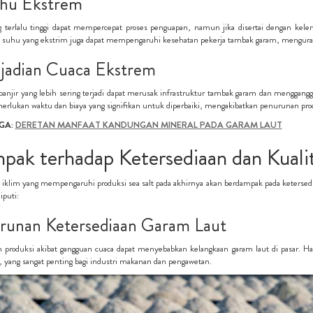
uhu Ekstrem
terlalu tinggi dapat mempercepat proses penguapan, namun jika disertai dengan kelemb
suhu yang ekstrim juga dapat mempengaruhi kesehatan pekerja tambak garam, mengurang
ejadian Cuaca Ekstrem
banjir yang lebih sering terjadi dapat merusak infrastruktur tambak garam dan mengganggu
rlukan waktu dan biaya yang signifikan untuk diperbaiki, mengakibatkan penurunan prod
GA:
DERETAN MANFAAT KANDUNGAN MINERAL PADA GARAM LAUT
ak terhadap Ketersediaan dan Kualita
iklim yang mempengaruhi produksi sea salt pada akhirnya akan berdampak pada ketersedi
iputi:
runan Ketersediaan Garam Laut
produksi akibat gangguan cuaca dapat menyebabkan kelangkaan garam laut di pasar. Hal
, yang sangat penting bagi industri makanan dan pengawetan.