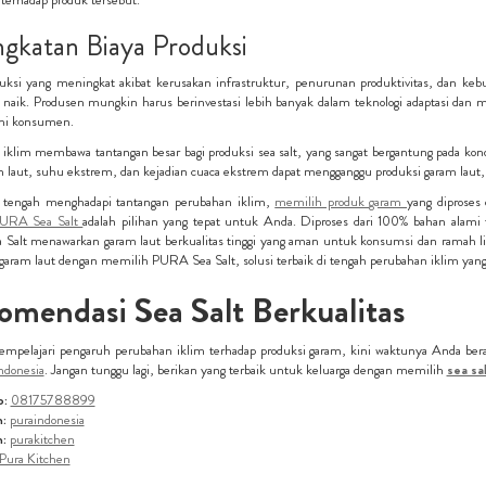
ngkatan Biaya Produksi
duksi yang meningkat akibat kerusakan infrastruktur, penurunan produktivitas, dan k
 naik. Produsen mungkin harus berinvestasi lebih banyak dalam teknologi adaptasi dan 
i konsumen.
iklim membawa tantangan besar bagi produksi sea salt, yang sangat bergantung pada kon
laut, suhu ekstrem, dan kejadian cuaca ekstrem dapat mengganggu produksi garam laut,
di tengah menghadapi tantangan perubahan iklim,
memilih produk garam
yang diproses
URA Sea Salt
adalah pilihan yang tepat untuk Anda. Diproses dari 100% bahan alami 
Salt menawarkan garam laut berkualitas tinggi yang aman untuk konsumsi dan ramah li
 garam laut dengan memilih PURA Sea Salt, solusi terbaik di tengah perubahan iklim ya
mendasi Sea Salt Berkualitas
mpelajari pengaruh perubahan iklim terhadap produksi garam, kini waktunya Anda berali
ndonesia
. Jangan tunggu lagi, berikan yang terbaik untuk keluarga dengan memilih
sea sa
p:
08175788899
:
puraindonesia
m:
purakitchen
Pura Kitchen