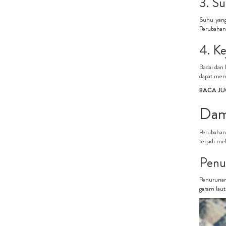
3. S
Suhu yang 
Perubahan 
4. K
Badai dan 
dapat meme
BACA JU
Damp
Perubahan 
terjadi mel
Penu
Penurunan 
garam laut