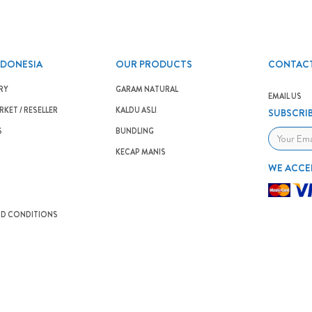
NDONESIA
OUR PRODUCTS
CONTACT
RY
GARAM NATURAL
EMAIL US
KET / RESELLER
KALDU ASLI
SUBSCRI
S
BUNDLING
KECAP MANIS
WE ACCE
ND CONDITIONS