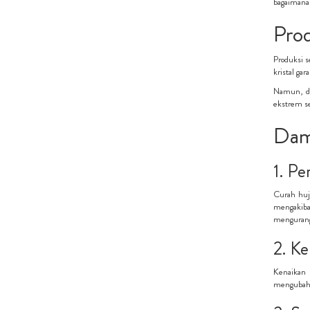
bagaimana 
Prod
Produksi s
kristal ga
Namun, de
ekstrem se
Damp
1. P
Curah huj
mengakiba
mengurangi
2. K
Kenaikan 
mengubah k