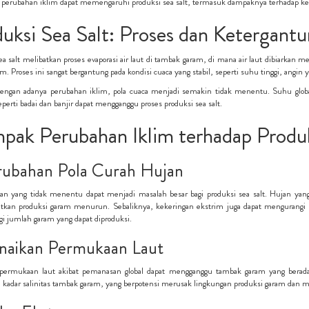
perubahan iklim dapat memengaruhi produksi sea salt, termasuk dampaknya terhadap keters
uksi Sea Salt: Proses dan Ketergantu
ea salt melibatkan proses evaporasi air laut di tambak garam, di mana air laut dibiarkan
ram. Proses ini sangat bergantung pada kondisi cuaca yang stabil, seperti suhu tinggi, angin 
ngan adanya perubahan iklim, pola cuaca menjadi semakin tidak menentu. Suhu global
perti badai dan banjir dapat mengganggu proses produksi sea salt.
ak Perubahan Iklim terhadap Produk
erubahan Pola Curah Hujan
an yang tidak menentu dapat menjadi masalah besar bagi produksi sea salt. Hujan yang
tkan produksi garam menurun. Sebaliknya, kekeringan ekstrim juga dapat mengurangi k
 jumlah garam yang dapat diproduksi.
enaikan Permukaan Laut
permukaan laut akibat pemanasan global dapat mengganggu tambak garam yang berada di 
adar salinitas tambak garam, yang berpotensi merusak lingkungan produksi garam dan me