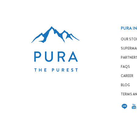
PURA I
OUR STO
SUPERMAR
PARTNER
FAQS
CAREER
BLOG
TERMS A