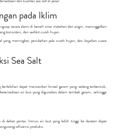
ediaan dan kualitas sea salt di pasar.
ngan pada Iklim
 menguap secara alami di bawah sinar matahari dan angin, meninggalkan
yang konsisten, dan sedikit curah hujan.
 yang meningkat, perubahan pola curah hujan, dan kejadian cuaca
si Sea Salt
 berlebihan dapat mencairkan kristal garam yang sedang terbentuk,
etersediaan air laut yang digunakan dalam tambak garam, sehingga
dekat pantai. Intrusi air laut yang lebih tinggi ke daratan dapat
ngurangi efisiensi produksi.