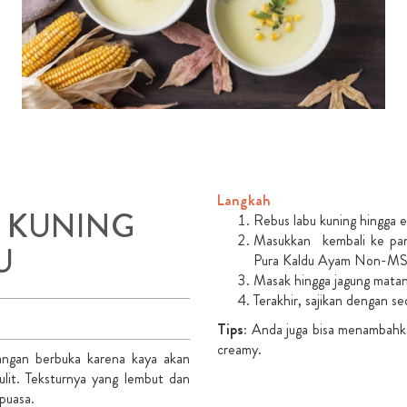
Langkah
U KUNING
Rebus labu kuning hingga e
Masukkan kembali ke panc
U
Pura Kaldu Ayam Non-M
Masak hingga jagung mata
Terakhir, sajikan dengan se
Tips:
Anda juga bisa menambahkan
creamy.
idangan berbuka karena kaya akan
lit. Teksturnya yang lembut dan
puasa.