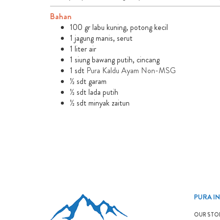
Bahan
100 gr labu kuning, potong kecil
1 jagung manis, serut
1 liter air
1 siung bawang putih, cincang
1 sdt
Pura Kaldu Ayam Non-MSG
½ sdt garam
½ sdt lada putih
½ sdt minyak zaitun
PURA I
OUR STO