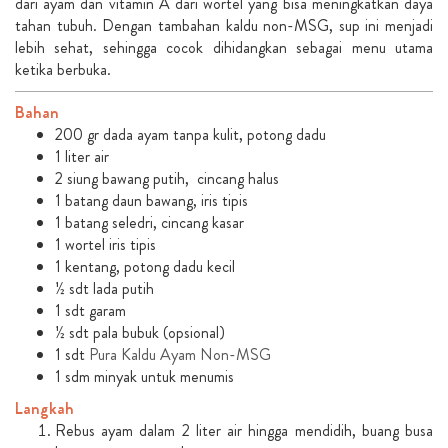
dari ayam dan vitamin A dari wortel yang bisa meningkatkan daya
tahan tubuh. Dengan tambahan kaldu non-MSG, sup ini menjadi
lebih sehat, sehingga cocok dihidangkan sebagai menu utama
ketika berbuka.
Bahan
200 gr dada ayam tanpa kulit, potong dadu
1 liter air
2 siung bawang putih, cincang halus
1 batang daun bawang, iris tipis
1 batang seledri, cincang kasar
1 wortel iris tipis
1 kentang, potong dadu kecil
½ sdt lada putih
1 sdt garam
½ sdt pala bubuk (opsional)
1 sdt
Pura Kaldu Ayam Non-MSG
1 sdm minyak untuk menumis
Langkah
Rebus ayam dalam 2 liter air hingga mendidih, buang busa