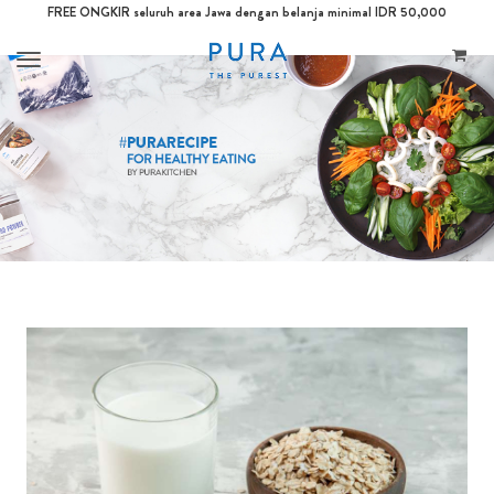
FREE ONGKIR seluruh area Jawa dengan belanja minimal IDR 50,000
Toggle
navigation