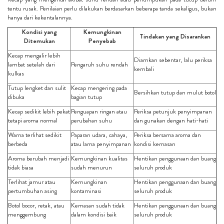
tentu rusak. Penilaian perlu dilakukan berdasarkan beberapa tanda sekaligus, bukan
hanya dari kekentalannya.
Kondisi yang
Kemungkinan
Tindakan yang Disarankan
Ditemukan
Penyebab
Kecap mengalir lebih
Diamkan sebentar, lalu periksa
lambat setelah dari
Pengaruh suhu rendah
kembali
kulkas
Tutup lengket dan sulit
Kecap mengering pada
Bersihkan tutup dan mulut botol
dibuka
bagian tutup
Kecap sedikit lebih pekat
Penguapan ringan atau
Periksa petunjuk penyimpanan
tetapi aroma normal
perubahan suhu
dan gunakan dengan hati-hati
Warna terlihat sedikit
Paparan udara, cahaya,
Periksa bersama aroma dan
berbeda
atau lama penyimpanan
kondisi kemasan
Aroma berubah menjadi
Kemungkinan kualitas
Hentikan penggunaan dan buang
tidak biasa
sudah menurun
seluruh produk
Terlihat jamur atau
Kemungkinan
Hentikan penggunaan dan buang
pertumbuhan asing
kontaminasi
seluruh produk
Botol bocor, retak, atau
Kemasan sudah tidak
Hentikan penggunaan dan buang
menggembung
dalam kondisi baik
seluruh produk