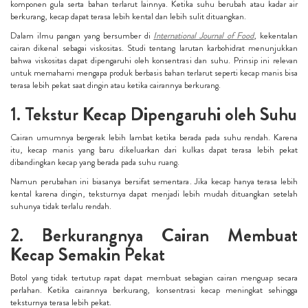
komponen gula serta bahan terlarut lainnya. Ketika suhu berubah atau kadar air
berkurang, kecap dapat terasa lebih kental dan lebih sulit dituangkan.
Dalam ilmu pangan yang bersumber di
International Journal of Food
, kekentalan
cairan dikenal sebagai viskositas. Studi tentang larutan karbohidrat menunjukkan
bahwa viskositas dapat dipengaruhi oleh konsentrasi dan suhu. Prinsip ini relevan
untuk memahami mengapa produk berbasis bahan terlarut seperti kecap manis bisa
terasa lebih pekat saat dingin atau ketika cairannya berkurang.
1. Tekstur Kecap Dipengaruhi oleh Suhu
Cairan umumnya bergerak lebih lambat ketika berada pada suhu rendah. Karena
itu, kecap manis yang baru dikeluarkan dari kulkas dapat terasa lebih pekat
dibandingkan kecap yang berada pada suhu ruang.
Namun perubahan ini biasanya bersifat sementara. Jika kecap hanya terasa lebih
kental karena dingin, teksturnya dapat menjadi lebih mudah dituangkan setelah
suhunya tidak terlalu rendah.
2. Berkurangnya Cairan Membuat
Kecap Semakin Pekat
Botol yang tidak tertutup rapat dapat membuat sebagian cairan menguap secara
perlahan. Ketika cairannya berkurang, konsentrasi kecap meningkat sehingga
teksturnya terasa lebih pekat.