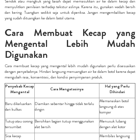
Sendok atau mangkuk yang basah dapat memasukkan air ke dalam kecap dan
menyulitkan penilaian terhadap tekstur aslinya. Karena itu, gunakan wadah bersih
dan kering. Tuangkan sedikit saja untuk diperiksa. Jangan mengembalikan kecap
yang sudah dituangkan ke dalam botol utama.
Cara Membuat Kecap yang
Mengental Lebih Mudah
Digunakan
Cara membuat kecap yang mengental lebih mudah digunakan perlu disesuaikan
dengan penyebabnya. Hindari langsung menuangkan air ke dalam botol karena dapat
mengubah rasa, konsentrasi, dan kondisi penyimpanan produk.
Penyebab Kecap
Hal yang Perlu
Cara Mengatasinya
Mengental
Dihindari
Memanaskan botol
Baru dikeluarkan
Diamkan sebentar hingga tidak terlalu
langsung di atas
dari kulkas
dingin
kompor
Tutup atau corong
Bersihkan bagian tutup menggunakan
Menusuk lubang
tersumbat
alat bersih
dengan alat kotor
Sisa kecap
Membilas langsung