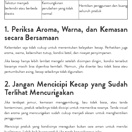
Tekstur menjadi
Kemungkinan
Hentikan penggunaan dan buang
berlendir atau berbeda
perubahan yang tidak
seluruh produk
drastis
normal
1. Periksa Aroma, Warna, dan Kemasan
secara Bersamaan
Kekentalan saja tidak cukup untuk menentukan kelayakan kecap. Perhatikan juga
aroma, warna, kebersihan tutup, kondisi botol, dan riwayat penyimpanan.
Jika kecap hanya lebih lambat mengalir setelah disimpan dingin, kondisi tersebut
biasanya masih bisa diperiksa kembali. Namun, jika disertai bau tidak biasa atau
pertumbuhan asing, kecap sebaiknya tidak digunakan.
2. Jangan Mencicipi Kecap yang Sudah
Terlihat Mencurigakan
Jika terdapat jamur, kemasan menggembung, bau tidak biasa, atau tanda
kontaminasi, produk sebaiknya tidak dicicipi untuk memeriksa rasanya. Tanda visual
dan aroma yang mencurigakan sudah cukup menjadi alasan untuk menghentikan
penggunaan.
Mencicipi produk yang kondisinya meragukan bukan cara aman untuk menilai
kualitasnya. Lebih baik buang produk jika tanda kerusakannya jelas.