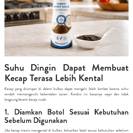
Suhu Dingin Dapat Membuat
Kecap Terasa Lebih Kental
Kecap yang disimpan di dalam kulkas dapat mengalir lebih lambat karena suhu
rendah memengaruhi kekentalan cairan. Kondisi ini biasanya wajar dan tidak
langsung berarti kecap rusak.
1. Diamkan Botol Sesuai Kebutuhan
Sebelum Digunakan
Jika kecap manis mengental di kulkas, keluarkan botol sesuai kebutuhan sebelum