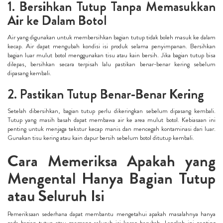
1. Bersihkan Tutup Tanpa Memasukkan
Air ke Dalam Botol
Air yang digunakan untuk membersihkan bagian tutup tidak boleh masuk ke dalam
kecap. Air dapat mengubah kondisi isi produk selama penyimpanan. Bersihkan
bagian luar mulut botol menggunakan tisu atau kain bersih. Jika bagian tutup bisa
dilepas, bersihkan secara terpisah lalu pastikan benar-benar kering sebelum
dipasang kembali.
2. Pastikan Tutup Benar-Benar Kering
Setelah dibersihkan, bagian tutup perlu dikeringkan sebelum dipasang kembali.
Tutup yang masih basah dapat membawa air ke area mulut botol. Kebiasaan ini
penting untuk menjaga tekstur kecap manis dan mencegah kontaminasi dari luar.
Gunakan tisu kering atau kain dapur bersih sebelum botol ditutup kembali.
Cara Memeriksa Apakah yang
Mengental Hanya Bagian Tutup
atau Seluruh Isi
Pemeriksaan sederhana dapat membantu mengetahui apakah masalahnya hanya
pada bagian tutup atau memang seluruh isi kecap berubah. Langkah ini penting