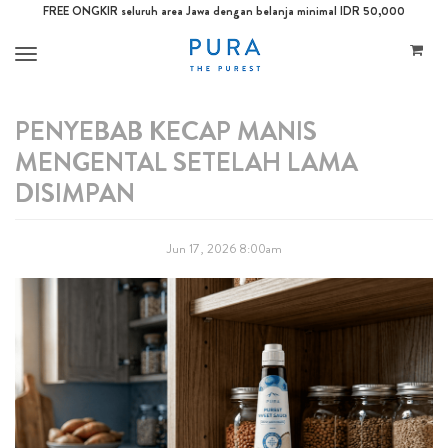
FREE ONGKIR seluruh area Jawa dengan belanja minimal IDR 50,000
Toggle
navigation
PENYEBAB KECAP MANIS
MENGENTAL SETELAH LAMA
DISIMPAN
Jun 17, 2026 8:00am