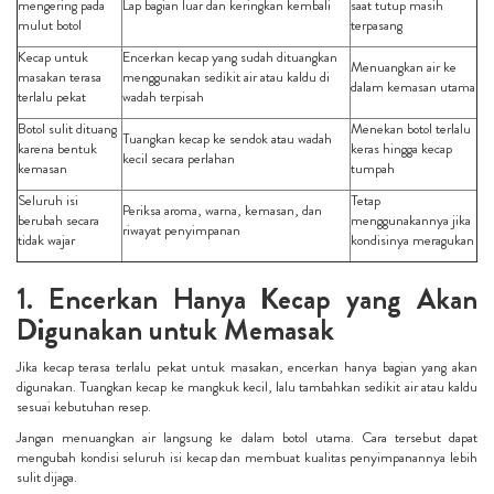
mengering pada
Lap bagian luar dan keringkan kembali
saat tutup masih
mulut botol
terpasang
Kecap untuk
Encerkan kecap yang sudah dituangkan
Menuangkan air ke
masakan terasa
menggunakan sedikit air atau kaldu di
dalam kemasan utama
terlalu pekat
wadah terpisah
Botol sulit dituang
Menekan botol terlalu
Tuangkan kecap ke sendok atau wadah
karena bentuk
keras hingga kecap
kecil secara perlahan
kemasan
tumpah
Seluruh isi
Tetap
Periksa aroma, warna, kemasan, dan
berubah secara
menggunakannya jika
riwayat penyimpanan
tidak wajar
kondisinya meragukan
1. Encerkan Hanya Kecap yang Akan
Digunakan untuk Memasak
Jika kecap terasa terlalu pekat untuk masakan, encerkan hanya bagian yang akan
digunakan. Tuangkan kecap ke mangkuk kecil, lalu tambahkan sedikit air atau kaldu
sesuai kebutuhan resep.
Jangan menuangkan air langsung ke dalam botol utama. Cara tersebut dapat
mengubah kondisi seluruh isi kecap dan membuat kualitas penyimpanannya lebih
sulit dijaga.