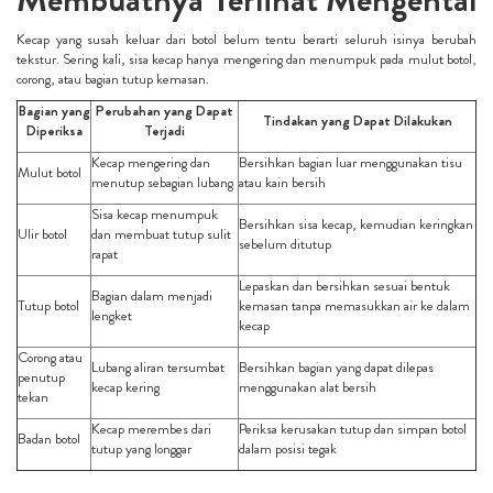
Kecap yang susah keluar dari botol belum tentu berarti seluruh isinya berubah
tekstur. Sering kali, sisa kecap hanya mengering dan menumpuk pada mulut botol,
corong, atau bagian tutup kemasan.
Bagian yang
Perubahan yang Dapat
Tindakan yang Dapat Dilakukan
Diperiksa
Terjadi
Kecap mengering dan
Bersihkan bagian luar menggunakan tisu
Mulut botol
menutup sebagian lubang
atau kain bersih
Sisa kecap menumpuk
Bersihkan sisa kecap, kemudian keringkan
Ulir botol
dan membuat tutup sulit
sebelum ditutup
rapat
Lepaskan dan bersihkan sesuai bentuk
Bagian dalam menjadi
Tutup botol
kemasan tanpa memasukkan air ke dalam
lengket
kecap
Corong atau
Lubang aliran tersumbat
Bersihkan bagian yang dapat dilepas
penutup
kecap kering
menggunakan alat bersih
tekan
Kecap merembes dari
Periksa kerusakan tutup dan simpan botol
Badan botol
tutup yang longgar
dalam posisi tegak