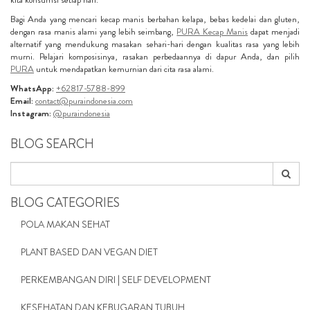
Bagi Anda yang mencari kecap manis berbahan kelapa, bebas kedelai dan gluten,
dengan rasa manis alami yang lebih seimbang,
PURA Kecap Manis
dapat menjadi
alternatif yang mendukung masakan sehari-hari dengan kualitas rasa yang lebih
murni. Pelajari komposisinya, rasakan perbedaannya di dapur Anda, dan pilih
PURA
untuk mendapatkan kemurnian dari cita rasa alami.
WhatsApp:
+62817-5788-899
Email:
contact@puraindonesia.com
Instagram:
@puraindonesia
BLOG SEARCH
BLOG CATEGORIES
POLA MAKAN SEHAT
PLANT BASED DAN VEGAN DIET
PERKEMBANGAN DIRI | SELF DEVELOPMENT
KESEHATAN DAN KEBUGARAN TUBUH