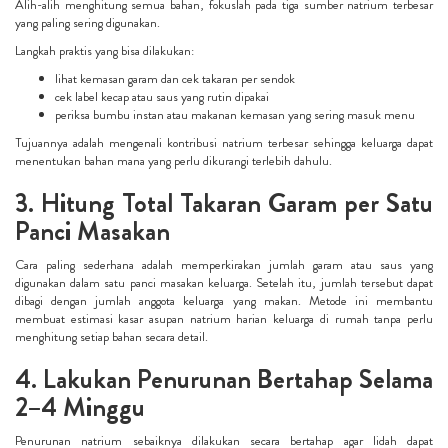
Alih-alih menghitung semua bahan, fokuslah pada tiga sumber natrium terbesar
yang paling sering digunakan.
Langkah praktis yang bisa dilakukan:
lihat kemasan garam dan cek takaran per sendok
cek label kecap atau saus yang rutin dipakai
periksa bumbu instan atau makanan kemasan yang sering masuk menu
Tujuannya adalah mengenali kontribusi natrium terbesar sehingga keluarga dapat
menentukan bahan mana yang perlu dikurangi terlebih dahulu.
3. Hitung Total Takaran Garam per Satu
Panci Masakan
Cara paling sederhana adalah memperkirakan jumlah garam atau saus yang
digunakan dalam satu panci masakan keluarga. Setelah itu, jumlah tersebut dapat
dibagi dengan jumlah anggota keluarga yang makan. Metode ini membantu
membuat estimasi kasar asupan natrium harian keluarga di rumah tanpa perlu
menghitung setiap bahan secara detail.
4. Lakukan Penurunan Bertahap Selama
2–4 Minggu
Penurunan natrium sebaiknya dilakukan secara bertahap agar lidah dapat