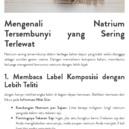
Mengenali Natrium
Tersembunyi yang Sering
Terlewat
Natrium sering tersembunyi dalam berbagai bahan dapur yang tidak selalu dianggap
sebagai sumber garam utama. Dengan memahami komposisi bahan, membantu
keluarga mengontrol konsumsi natrium dengan lebih bijak.
1. Membaca Label Komposisi dengan
Lebih Teliti
Jangan hanya melihat angka kalori di bagian depan kemasan. Balikkan kemasan dan
fokus pada
Informasi Nilai Gizi
:
Kandungan Natrium per Sajian:
Lihat berapa miligram (mg) natrium
yang ada dalam satu takaran saji.
Pentingnya Takaran Saji:
Ingat, jika satu bungkus berisi 3 takaran saji dan
Anda menghabiskan semuanya, maka asupan natrium Anda menjadi 3 kali
lipat dari angka yang tertulis.