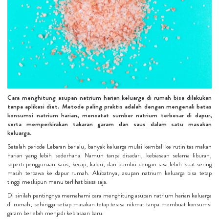
Cara menghitung asupan natrium harian keluarga di rumah bisa dilakukan
tanpa aplikasi diet. Metode paling praktis adalah dengan mengenali batas
konsumsi natrium harian, mencatat sumber natrium terbesar di dapur,
serta memperkirakan takaran garam dan saus dalam satu masakan
keluarga.
Setelah periode Lebaran berlalu, banyak keluarga mulai kembali ke rutinitas makan
harian yang lebih sederhana. Namun tanpa disadari, kebiasaan selama liburan,
seperti penggunaan saus, kecap, kaldu, dan bumbu dengan rasa lebih kuat sering
masih terbawa ke dapur rumah. Akibatnya, asupan natrium keluarga bisa tetap
tinggi meskipun menu terlihat biasa saja.
Di sinilah pentingnya memahami cara menghitung asupan natrium harian keluarga
di rumah, sehingga setiap masakan tetap terasa nikmat tanpa membuat konsumsi
garam berlebih menjadi kebiasaan baru.