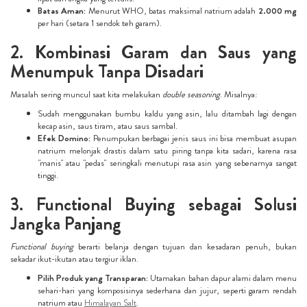
Batas Aman:
Menurut WHO, batas maksimal natrium adalah
2.000 mg
per hari (setara 1 sendok teh garam).
2. Kombinasi Garam dan Saus yang
Menumpuk Tanpa Disadari
Masalah sering muncul saat kita melakukan
double seasoning
. Misalnya:
Sudah menggunakan bumbu kaldu yang asin, lalu ditambah lagi dengan
kecap asin, saus tiram, atau saus sambal.
Efek Domino:
Penumpukan berbagai jenis saus ini bisa membuat asupan
natrium melonjak drastis dalam satu piring tanpa kita sadari, karena rasa
"manis" atau "pedas" seringkali menutupi rasa asin yang sebenarnya sangat
tinggi.
3. Functional Buying sebagai Solusi
Jangka Panjang
Functional buying
berarti belanja dengan tujuan dan kesadaran penuh, bukan
sekadar ikut-ikutan atau tergiur iklan.
Pilih Produk yang Transparan:
Utamakan bahan dapur alami dalam menu
sehari-hari yang komposisinya sederhana dan jujur, seperti garam rendah
natrium atau
Himalayan Salt
.