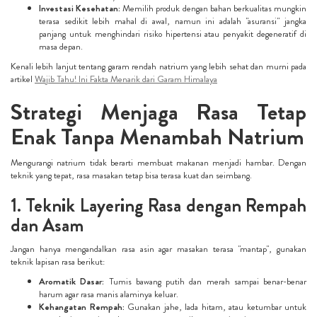
Investasi Kesehatan:
Memilih produk dengan bahan berkualitas mungkin
terasa sedikit lebih mahal di awal, namun ini adalah "asuransi" jangka
panjang untuk menghindari risiko hipertensi atau penyakit degeneratif di
masa depan.
Kenali lebih lanjut tentang garam rendah natrium yang lebih sehat dan murni pada
artikel
Wajib Tahu! Ini Fakta Menarik dari Garam Himalaya
Strategi Menjaga Rasa Tetap
Enak Tanpa Menambah Natrium
Mengurangi natrium tidak berarti membuat makanan menjadi hambar. Dengan
teknik yang tepat, rasa masakan tetap bisa terasa kuat dan seimbang.
1. Teknik Layering Rasa dengan Rempah
dan Asam
Jangan hanya mengandalkan rasa asin agar masakan terasa "mantap", gunakan
teknik lapisan rasa berikut:
Aromatik Dasar:
Tumis bawang putih dan merah sampai benar-benar
harum agar rasa manis alaminya keluar.
Kehangatan Rempah:
Gunakan jahe, lada hitam, atau ketumbar untuk