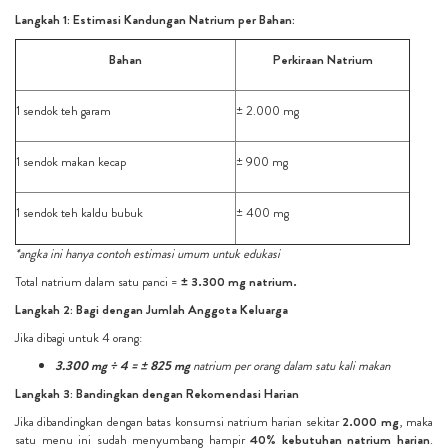
Langkah 1: Estimasi Kandungan Natrium per Bahan:
Bahan
Perkiraan Natrium
1 sendok teh garam
± 2.000 mg
1 sendok makan kecap
± 900 mg
1 sendok teh kaldu bubuk
± 400 mg
*angka ini hanya contoh estimasi umum untuk edukasi
Total natrium dalam satu panci =
± 3.300 mg natrium.
Langkah 2: Bagi dengan Jumlah Anggota Keluarga
Jika dibagi untuk 4 orang:
3.300 mg ÷ 4 = ± 825 mg
natrium per orang dalam satu kali makan
Langkah 3: Bandingkan dengan Rekomendasi Harian
Jika dibandingkan dengan batas konsumsi natrium harian sekitar
2.000 mg
, maka
satu menu ini sudah menyumbang hampir
40% kebutuhan natrium harian
.