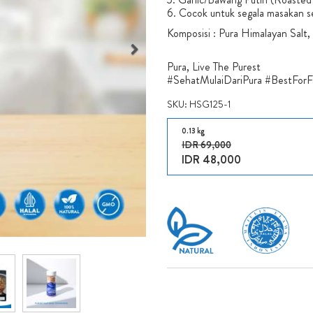
6. Cocok untuk segala masakan sep
Komposisi : Pura Himalayan Salt,
Pura, Live The Purest
#SehatMulaiDariPura #BestForFa
SKU:
HSG125-1
0.13 kg
IDR 69,000
IDR
48,000