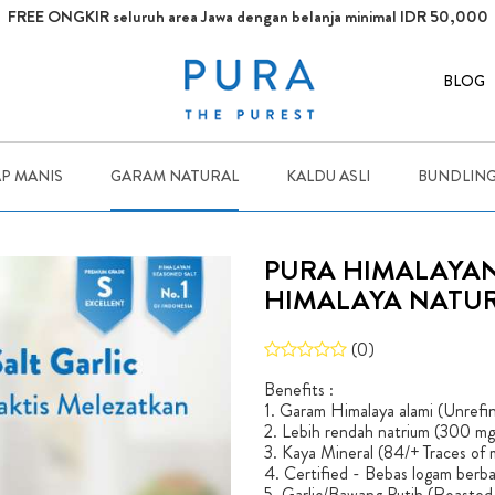
FREE ONGKIR seluruh area Jawa dengan belanja minimal IDR 50,000
BLOG
P MANIS
GARAM NATURAL
KALDU ASLI
BUNDLIN
PURA HIMALAYAN
HIMALAYA NATU
(0)
Benefits :
1. Garam Himalaya alami (Unrefi
2. Lebih rendah natrium (300 mg/
3. Kaya Mineral (84/+ Traces of 
4. Certified - Bebas logam berba
5. Garlic/Bawang Putih (Roasted