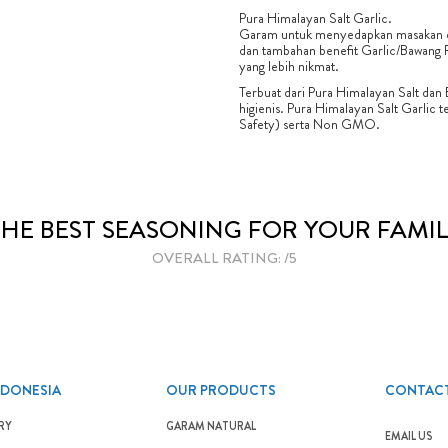
Pura Himalayan Salt Garlic.
Garam untuk menyedapkan masakan de
dan tambahan benefit Garlic/Bawang P
yang lebih nikmat.
Terbuat dari Pura Himalayan Salt dan
higienis. Pura Himalayan Salt Garlic
Safety) serta Non GMO.
THE BEST SEASONING FOR YOUR FAMIL
OVERALL RATING: /5
NDONESIA
OUR PRODUCTS
CONTACT
RY
GARAM NATURAL
EMAIL US