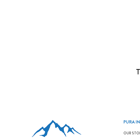
PURA I
OUR STO