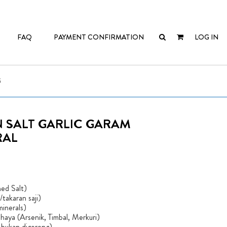
FAQ
PAYMENT CONFIRMATION
LOG IN
G
 SALT GARLIC GARAM
RAL
ned Salt)
takaran saji)
minerals)
haya (Arsenik, Timbal, Merkuri)
 bukan digoreng)