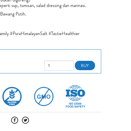
erti sup, tumisan, salad dressing dan marinasi.
 Bawang Putih.
mily #PuraHimalayanSalt #TastieHealthier
BUY