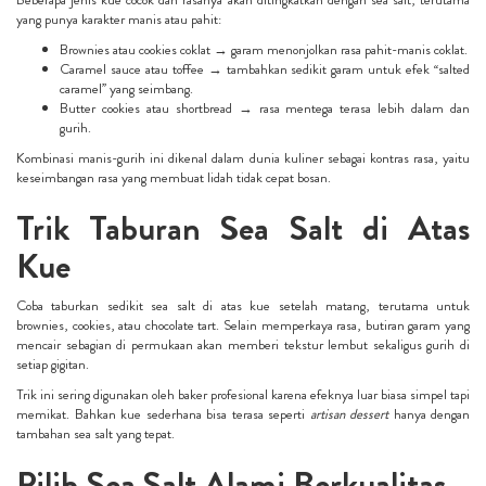
yang punya karakter manis atau pahit:
Brownies atau cookies coklat → garam menonjolkan rasa pahit-manis coklat.
Caramel sauce atau toffee → tambahkan sedikit garam untuk efek “salted
caramel” yang seimbang.
Butter cookies atau shortbread → rasa mentega terasa lebih dalam dan
gurih.
Kombinasi manis-gurih ini dikenal dalam dunia kuliner sebagai kontras rasa, yaitu
keseimbangan rasa yang membuat lidah tidak cepat bosan.
Trik Taburan Sea Salt di Atas
Kue
Coba taburkan sedikit sea salt di atas kue setelah matang, terutama untuk
brownies, cookies, atau chocolate tart. Selain memperkaya rasa, butiran garam yang
mencair sebagian di permukaan akan memberi tekstur lembut sekaligus gurih di
setiap gigitan.
Trik ini sering digunakan oleh baker profesional karena efeknya luar biasa simpel tapi
memikat. Bahkan kue sederhana bisa terasa seperti
artisan dessert
hanya dengan
tambahan sea salt yang tepat.
Pilih Sea Salt Alami Berkualitas