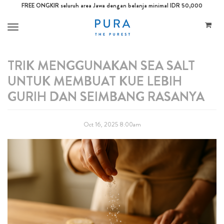
FREE ONGKIR seluruh area Jawa dengan belanja minimal IDR 50,000
Toggle
navigation
TRIK MENGGUNAKAN SEA SALT
UNTUK MEMBUAT KUE LEBIH
GURIH DAN SEIMBANG RASANYA
Oct 16, 2025 8:00am