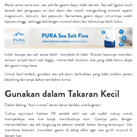
Meski sama-sama asin, sea salt dan garam dapur tidak identik. Sea salt (garam laut)
berasal dari penguapan air laut alami dan masih mengandung mineral seperti
magnesium, kalsium, dan potasium. Sementara garam dapur umumnya sudah
diproses tinggi, sehingga kehilangan mineral alami dan teksturnya lebih halus.
Inilah kenapa sea salt terasa lebih kompleks di lidah. Butiran kasarnya memberi
sensasi renyah kecil saat digigit, menambah dimensi rasa yang tidak kamu dapat
dari garam meja biasa.
Untuk hasil terbaik, gunakan sea salt alami berkualitas
yang tidak melalui proses
bleaching dan tanpa bahan tambahan kimia.
Gunakan dalam Takaran Kecil
Dalam baking, “less is more” benar-benar berlaku untuk garam.
Cukup sejumput (sekitar 1/8 sendok teh) sea salt sudah cukup untuk
memperkaya rasa kue tanpa membuatnya asin. Caranya yaitu dengan
menambahkan sea salt langsung ke adonan setelah bahan kering tercampur. Jika
membuat karamel, masukkan garam di tahap akhir agar rasa gurih muncul di
lapisan luar.