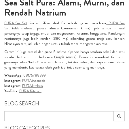
Sea Salt Pura: Alami, Murni, dan
Rendah Natrium
PURA Sea Salt
bisa jadi pilihan ideal. Berbeda dari garam meja biasa,
PURA Sea
Salt
tidak melewati proses rafinasi (pemurnian kimia), jadi semua mineral
pentingnya tetap terjaga, mulai dari magnesium, kalsium, hingga zinc. Kandungan
natriumnya juga lebih rendah (380 mg) dibanding garam meja atau bahkan
Himalayan salt, jadi lebih ringan untuk tubuh tanpa mengorbankan rasa.
Garam ini juga berasal dari grade S artinya dipanen hanya setahun sekali dari satu
sumber laut murni di Indonesia (
single source
). Proses ini membuat tiap butir
garamnya lebih “hidup”: rasa asin lembut, tekstur halus, dan kaya mineral alami
yang membantu kue terasa lebih gurih tapi tetap seimbang manisnya.
WhatsApp:
08175788899
Instagram:
PURAindonesia
Instagram:
PURAkitchen
YouTube:
PURA Kitchen
BLOG SEARCH
BLOG CATEGORIES