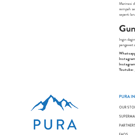
Marinasi 
rempah se
seperti la
Gun
Ingin dagi
pengawet a
Whatsapp
Instagram
Instagra
Youtube:
PURA I
OUR STO
SUPERMAR
PARTNER
FAQS