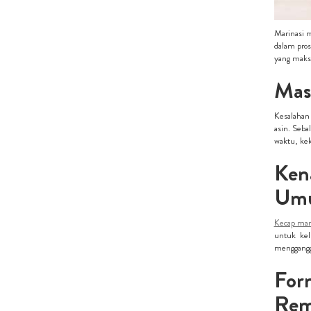
Marinasi 
dalam pros
yang maks
Mas
Kesalahan
asin. Seba
waktu, kek
Ken
Umu
Kecap man
untuk kel
mengganggu
For
Rem