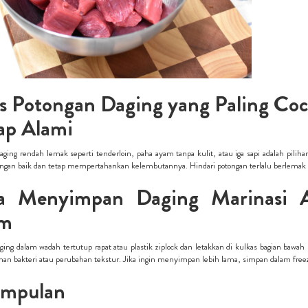
is Potongan Daging yang Paling Co
ap Alami
aging rendah lemak seperti tenderloin, paha ayam tanpa kulit, atau iga sapi adalah pili
gan baik dan tetap mempertahankan kelembutannya. Hindari potongan terlalu berlemak 
a Menyimpan Daging Marinasi Ag
m
ing dalam wadah tertutup rapat atau plastik ziplock dan letakkan di kulkas bagian ba
n bakteri atau perubahan tekstur. Jika ingin menyimpan lebih lama, simpan dalam freezer
impulan