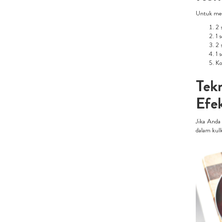
Untuk mem
2 
1 
2 
1 
Ko
Tek
Efek
Jika Anda
dalam kulk