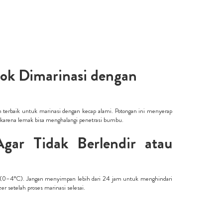
cok Dimarinasi dengan
han terbaik untuk marinasi dengan kecap alami. Potongan ini menyerap
karena lemak bisa menghalangi penetrasi bumbu.
ar Tidak Berlendir atau
wah (0–4°C). Jangan menyimpan lebih dari 24 jam untuk menghindari
 setelah proses marinasi selesai.