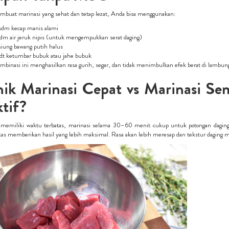
buat marinasi yang sehat dan tetap lezat, Anda bisa menggunakan:
sdm kecap manis alami
sdm air jeruk nipis (untuk mengempukkan serat daging)
siung bawang putih halus
sdt ketumbar bubuk atau jahe bubuk
mbinasi ini menghasilkan rasa gurih, segar, dan tidak menimbulkan efek berat di lambun
nik Marinasi Cepat vs Marinasi S
tif?
 memiliki waktu terbatas, marinasi selama 30–60 menit cukup untuk potongan daging 
as memberikan hasil yang lebih maksimal. Rasa akan lebih meresap dan tekstur daging m