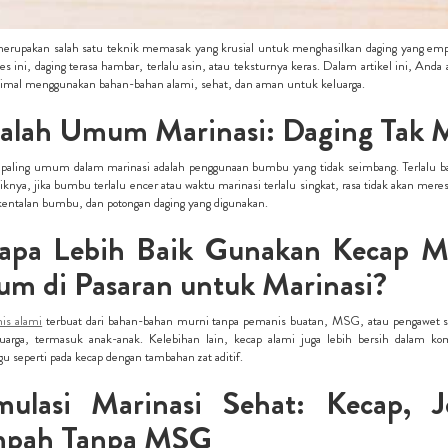
merupakan salah satu teknik memasak yang krusial untuk menghasilkan daging yang emp
es ini, daging terasa hambar, terlalu asin, atau teksturnya keras. Dalam artikel ini, A
imal menggunakan bahan-bahan alami, sehat, dan aman untuk keluarga.
alah Umum Marinasi: Daging Tak Me
 paling umum dalam marinasi adalah penggunaan bumbu yang tidak seimbang. Terlalu ba
liknya, jika bumbu terlalu encer atau waktu marinasi terlalu singkat, rasa tidak akan m
entalan bumbu, dan potongan daging yang digunakan.
apa Lebih Baik Gunakan Kecap Ma
m di Pasaran untuk Marinasi?
is alami
terbuat dari bahan-bahan murni tanpa pemanis buatan, MSG, atau pengawet sin
uarga, termasuk anak-anak. Kelebihan lain, kecap alami juga lebih bersih dalam kom
 seperti pada kecap dengan tambahan zat aditif.
mulasi Marinasi Sehat: Kecap, 
pah Tanpa MSG