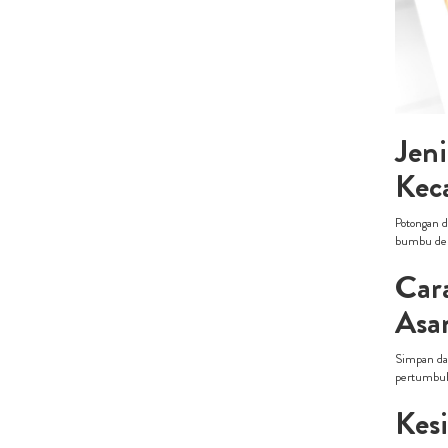
Jen
Kec
Potongan d
bumbu den
Car
Asa
Simpan dag
pertumbuha
Kes