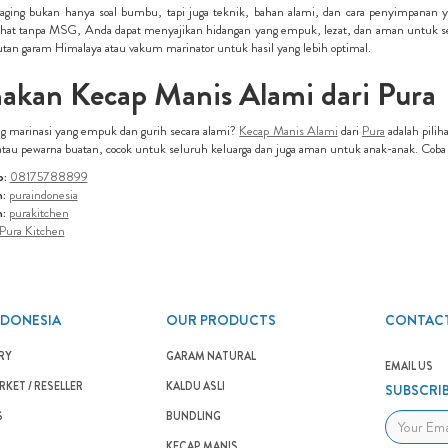
daging bukan hanya soal bumbu, tapi juga teknik, bahan alami, dan cara penyimpanan
hat tanpa MSG, Anda dapat menyajikan hidangan yang empuk, lezat, dan aman untuk se
rutan garam Himalaya atau vakum marinator untuk hasil yang lebih optimal.
akan Kecap Manis Alami dari Pura
ng marinasi yang empuk dan gurih secara alami?
Kecap Manis Alami
dari
Pura
adalah pilih
tau pewarna buatan, cocok untuk seluruh keluarga dan juga aman untuk anak-anak. Coba s
:
08175788899
:
puraindonesia
m:
purakitchen
Pura Kitchen
NDONESIA
OUR PRODUCTS
CONTACT
RY
GARAM NATURAL
EMAIL US
KET / RESELLER
KALDU ASLI
SUBSCRI
S
BUNDLING
KECAP MANIS