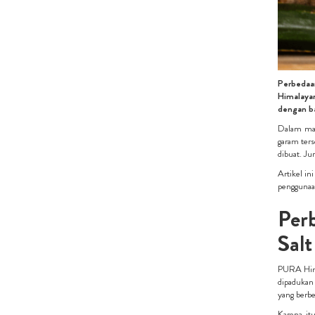
Perbedaa
Himalaya
dengan ba
Dalam mas
garam ter
dibuat. Ju
Artikel in
penggunaan
Per
Salt
PURA Hima
dipadukan
yang berbe
Karena it