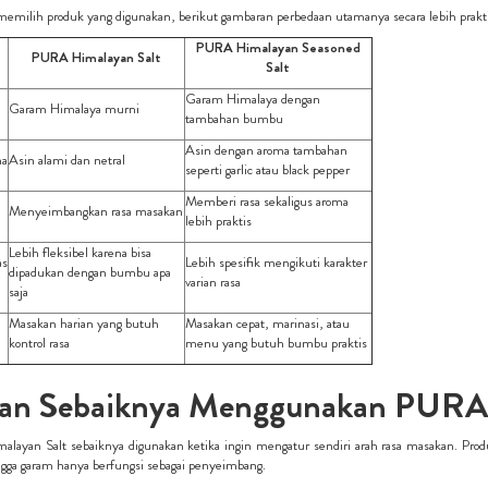
milih produk yang digunakan, berikut gambaran perbedaan utamanya secara lebih prakti
PURA Himalayan Seasoned
PURA Himalayan Salt
Salt
Garam Himalaya dengan
Garam Himalaya murni
tambahan bumbu
Asin dengan aroma tambahan
ma
Asin alami dan netral
seperti garlic atau black pepper
Memberi rasa sekaligus aroma
Menyeimbangkan rasa masakan
lebih praktis
Lebih fleksibel karena bisa
as
Lebih spesifik mengikuti karakter
dipadukan dengan bumbu apa
varian rasa
saja
Masakan harian yang butuh
Masakan cepat, marinasi, atau
kontrol rasa
menu yang butuh bumbu praktis
an Sebaiknya Menggunakan PURA 
layan Salt sebaiknya digunakan ketika ingin mengatur sendiri arah rasa masakan. Pr
ngga garam hanya berfungsi sebagai penyeimbang.