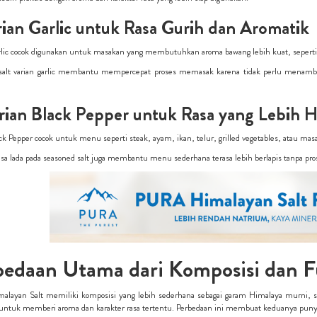
rian Garlic untuk Rasa Gurih dan Aromatik
lic cocok digunakan untuk masakan yang membutuhkan aroma bawang lebih kuat, seperti 
salt varian garlic membantu mempercepat proses memasak karena tidak perlu menam
arian Black Pepper untuk Rasa yang Lebih 
ck Pepper cocok untuk menu seperti steak, ayam, ikan, telur, grilled vegetables, atau m
asa lada pada seasoned salt juga membantu menu sederhana terasa lebih berlapis tanpa pros
bedaan Utama dari Komposisi dan F
layan Salt memiliki komposisi yang lebih sederhana sebagai garam Himalaya murni,
 untuk memberi aroma dan karakter rasa tertentu. Perbedaan ini membuat keduanya pun