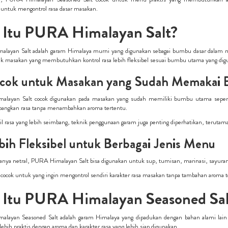
 untuk mengontrol rasa dasar masakan.
 Itu PURA Himalayan Salt?
layan Salt adalah garam Himalaya murni yang digunakan sebagai bumbu dasar dalam mas
uk masakan yang membutuhkan kontrol rasa lebih fleksibel sesuai bumbu utama yang dig
ocok untuk Masakan yang Sudah Memakai
layan Salt cocok digunakan pada masakan yang sudah memiliki bumbu utama sepert
ngkan rasa tanpa menambahkan aroma tertentu.
l rasa yang lebih seimbang, teknik penggunaan garam juga penting diperhatikan, teru
ebih Fleksibel untuk Berbagai Jenis Menu
anya netral, PURA Himalayan Salt bisa digunakan untuk sup, tumisan, marinasi, sayuran p
 cocok untuk yang ingin mengontrol sendiri karakter rasa masakan tanpa tambahan aroma 
 Itu PURA Himalayan Seasoned Sal
layan Seasoned Salt adalah garam Himalaya yang dipadukan dengan bahan alami lain se
bih praktis dengan aroma dan karakter rasa yang lebih siap digunakan.