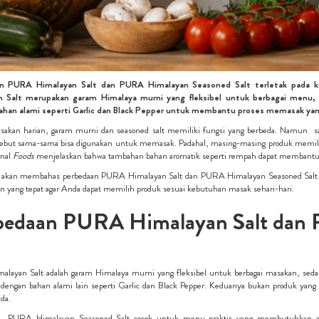
n PURA Himalayan Salt dan PURA Himalayan Seasoned Salt terletak pada 
n Salt merupakan garam Himalaya murni yang fleksibel untuk berbagai menu
han alami seperti Garlic dan Black Pepper untuk membantu proses memasak yang
akan harian, garam murni dan seasoned salt memiliki fungsi yang berbeda. Namun sa
sebut sama-sama bisa digunakan untuk memasak. Padahal, masing-masing produk memiliki
rnal
Foods
menjelaskan bahwa tambahan bahan aromatik seperti rempah dapat membantu
i akan membahas perbedaan PURA Himalayan Salt dan PURA Himalayan Seasoned Salt secar
 yang tepat agar Anda dapat memilih produk sesuai kebutuhan masak sehari-hari.
bedaan PURA Himalayan Salt dan
layan Salt adalah garam Himalaya murni yang fleksibel untuk berbagai masakan, se
 dengan bahan alami lain seperti Garlic dan Black Pepper. Keduanya bukan produk yang
da.
u, PURA Himalayan Seasoned Salt cocok untuk menu praktis yang membutuhkan ar