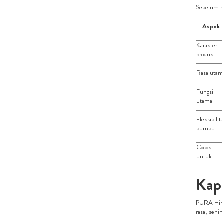
Sebelum me
Aspek
Karakter
produk
Rasa uta
Fungsi
utama
Fleksibilit
bumbu
Cocok
untuk
Kap
PURA Hima
rasa, sehi