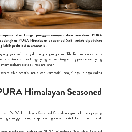
komposisi dan fungsi penggunaannya dalam masakan. PURA
, sedangkan PURA Himalayan Seasoned Salt sudah dipadukan
 lebih praktis dan aromatik.
yangnya masih banyak orang bingung memilih diantara kedua jenis
 karakter rasa dan fungsi yang berbeda tergantung jenis menu yang
 memperkuat persepsi rasa makanan.
a lebih praktis, mulai dari komposisi, rasa, fungsi, hingga waktu
 PURA Himalayan Seasoned
dangkan PURA Himalayan Seasoned Salt adalah garam Himalaya yang
 saling menggantikan, tetapi bisa digunakan untuk kebutuhan masak
oma tambahan, sedangkan PURA Himalayan Salt lebih fleksibel