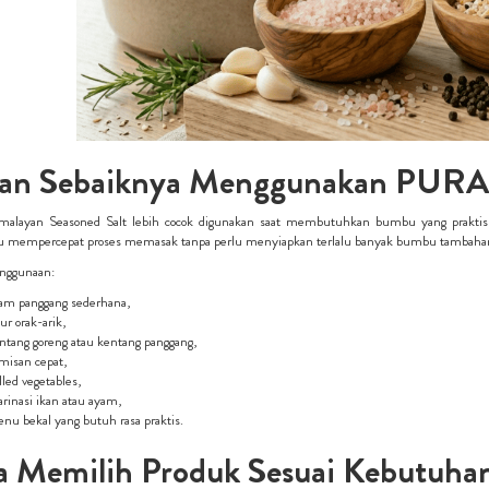
an Sebaiknya Menggunakan PURA 
layan Seasoned Salt lebih cocok digunakan saat membutuhkan bumbu yang praktis d
mempercepat proses memasak tanpa perlu menyiapkan terlalu banyak bumbu tambaha
nggunaan:
am panggang sederhana,
lur orak-arik,
ntang goreng atau kentang panggang,
misan cepat,
illed vegetables,
rinasi ikan atau ayam,
nu bekal yang butuh rasa praktis.
a Memilih Produk Sesuai Kebutuha