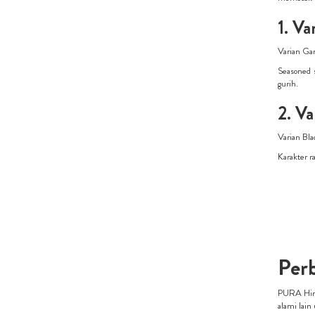
1. Va
Varian Gar
Seasoned 
gurih.
2. V
Varian Bla
Karakter r
Per
PURA Hima
alami lain