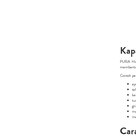
Kap
PURA Hima
membantu 
Contoh pe
ay
te
ke
tu
gr
ma
me
Car