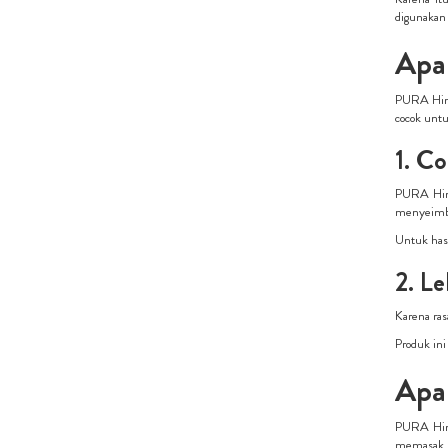
digunakan
Apa
PURA Hima
cocok unt
1. C
PURA Hima
menyeimba
Untuk hasi
2. L
Karena ras
Produk ini
Apa
PURA Hima
memasak le