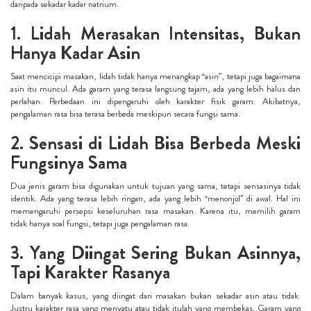
daripada sekadar kadar natrium.
1. Lidah Merasakan Intensitas, Bukan
Hanya Kadar Asin
Saat mencicipi masakan, lidah tidak hanya menangkap “asin”, tetapi juga bagaimana
asin itu muncul. Ada garam yang terasa langsung tajam, ada yang lebih halus dan
perlahan. Perbedaan ini dipengaruhi oleh karakter fisik garam. Akibatnya,
pengalaman rasa bisa terasa berbeda meskipun secara fungsi sama.
2. Sensasi di Lidah Bisa Berbeda Meski
Fungsinya Sama
Dua jenis garam bisa digunakan untuk tujuan yang sama, tetapi sensasinya tidak
identik. Ada yang terasa lebih ringan, ada yang lebih “menonjol” di awal. Hal ini
memengaruhi persepsi keseluruhan rasa masakan. Karena itu, memilih garam
tidak hanya soal fungsi, tetapi juga pengalaman rasa.
3. Yang Diingat Sering Bukan Asinnya,
Tapi Karakter Rasanya
Dalam banyak kasus, yang diingat dari masakan bukan sekadar asin atau tidak.
Justru karakter rasa yang menyatu atau tidak itulah yang membekas. Garam yang