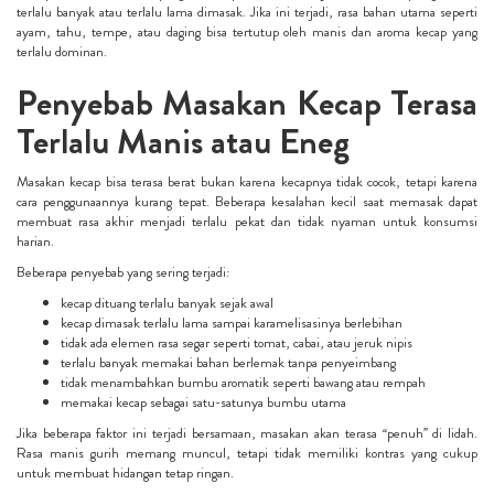
terlalu banyak atau terlalu lama dimasak. Jika ini terjadi, rasa bahan utama seperti
ayam, tahu, tempe, atau daging bisa tertutup oleh manis dan aroma kecap yang
terlalu dominan.
Penyebab Masakan Kecap Terasa
Terlalu Manis atau Eneg
Masakan kecap bisa terasa berat bukan karena kecapnya tidak cocok, tetapi karena
cara penggunaannya kurang tepat. Beberapa kesalahan kecil saat memasak dapat
membuat rasa akhir menjadi terlalu pekat dan tidak nyaman untuk konsumsi
harian.
Beberapa penyebab yang sering terjadi:
kecap dituang terlalu banyak sejak awal
kecap dimasak terlalu lama sampai karamelisasinya berlebihan
tidak ada elemen rasa segar seperti tomat, cabai, atau jeruk nipis
terlalu banyak memakai bahan berlemak tanpa penyeimbang
tidak menambahkan bumbu aromatik seperti bawang atau rempah
memakai kecap sebagai satu-satunya bumbu utama
Jika beberapa faktor ini terjadi bersamaan, masakan akan terasa “penuh” di lidah.
Rasa manis gurih memang muncul, tetapi tidak memiliki kontras yang cukup
untuk membuat hidangan tetap ringan.