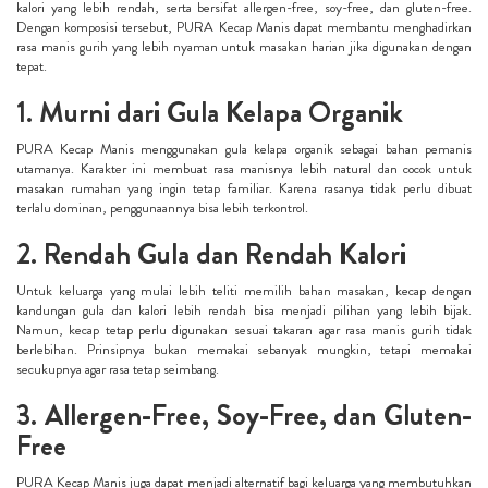
kalori yang lebih rendah, serta bersifat allergen-free, soy-free, dan gluten-free.
Dengan komposisi tersebut, PURA Kecap Manis dapat membantu menghadirkan
rasa manis gurih yang lebih nyaman untuk masakan harian jika digunakan dengan
tepat.
1. Murni dari Gula Kelapa Organik
PURA Kecap Manis menggunakan gula kelapa organik sebagai bahan pemanis
utamanya. Karakter ini membuat rasa manisnya lebih natural dan cocok untuk
masakan rumahan yang ingin tetap familiar. Karena rasanya tidak perlu dibuat
terlalu dominan, penggunaannya bisa lebih terkontrol.
2. Rendah Gula dan Rendah Kalori
Untuk keluarga yang mulai lebih teliti memilih bahan masakan, kecap dengan
kandungan gula dan kalori lebih rendah bisa menjadi pilihan yang lebih bijak.
Namun, kecap tetap perlu digunakan sesuai takaran agar rasa manis gurih tidak
berlebihan. Prinsipnya bukan memakai sebanyak mungkin, tetapi memakai
secukupnya agar rasa tetap seimbang.
3. Allergen-Free, Soy-Free, dan Gluten-
Free
PURA Kecap Manis juga dapat menjadi alternatif bagi keluarga yang membutuhkan