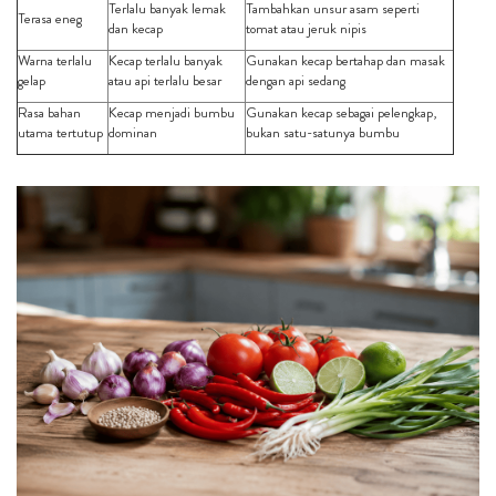
Terlalu banyak lemak
Tambahkan unsur asam seperti
Terasa eneg
dan kecap
tomat atau jeruk nipis
Warna terlalu
Kecap terlalu banyak
Gunakan kecap bertahap dan masak
gelap
atau api terlalu besar
dengan api sedang
Rasa bahan
Kecap menjadi bumbu
Gunakan kecap sebagai pelengkap,
utama tertutup
dominan
bukan satu-satunya bumbu