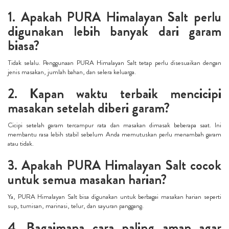
1. Apakah PURA Himalayan Salt perlu
digunakan lebih banyak dari garam
biasa?
Tidak selalu. Penggunaan PURA Himalayan Salt tetap perlu disesuaikan dengan
jenis masakan, jumlah bahan, dan selera keluarga.
2. Kapan waktu terbaik mencicipi
masakan setelah diberi garam?
Cicipi setelah garam tercampur rata dan masakan dimasak beberapa saat. Ini
membantu rasa lebih stabil sebelum Anda memutuskan perlu menambah garam
atau tidak.
3. Apakah PURA Himalayan Salt cocok
untuk semua masakan harian?
Ya, PURA Himalayan Salt bisa digunakan untuk berbagai masakan harian seperti
sup, tumisan, marinasi, telur, dan sayuran panggang.
4. Bagaimana cara paling aman agar