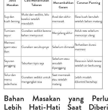
Jenis
Cara Menentukan
Menambahkan
Catatan Penting
Masakan
Takaran
Garam
Mulai dari sedikit, lalu
Sup dan
Awal dan akhir
Rasa kuah berubah
koreksi setelah
kuah bening
memasak
setelah bahan matang
mendidih
Tumisan
Gunakan sedikit karena
Aduk rata sebelum
Menjelang akhir
sayur
bahan menyusut
mencicipi ulang
Marinasi
Perhatikan durasi
ayam atau
Gunakan secukupnya
Sebelum dimasak
marinasi
ikan
Sebelum atau
Sayuran
Rasa asin lebih terasa
Taburkan tipis saja
sesudah
panggang
setelah air berkurang
dipanggang
Telur dan
Saat memasak
Gunakan sedikit untuk
Lebih mudah
menu
atau setelah
mengangkat rasa
dikontrol bertahap
sederhana
matang
Bahan Masakan yang Perlu
Lebih Hati-Hati Saat Diberi