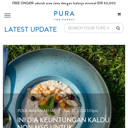
FREE ONGKIR seluruh area Jawa dengan belanja minimal IDR 50,000
Toggle
navigation
LATEST UPDATE
POLA MAKAN SEHAT
Mar 21, 2024 1:51pm
INI DIA KEUNTUNGAN KALDU
NON MSG UNTUK