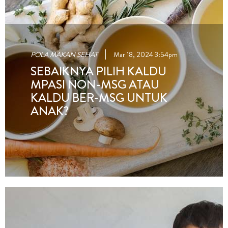
POLA MAKAN SEHAT
Mar 18, 2024 3:54pm
SEBAIKNYA PILIH KALDU
MPASI NON-MSG ATAU
KALDU BER-MSG UNTUK
ANAK?