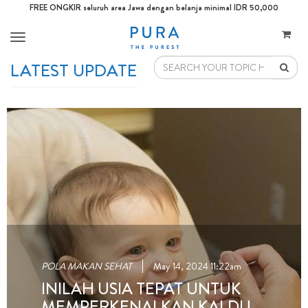
FREE ONGKIR seluruh area Jawa dengan belanja minimal IDR 50,000
Toggle
navigation
LATEST UPDATE
POLA MAKAN SEHAT
May 14, 2024 11:22am
INILAH USIA TEPAT UNTUK
MEMPERKENALKAN KALDU