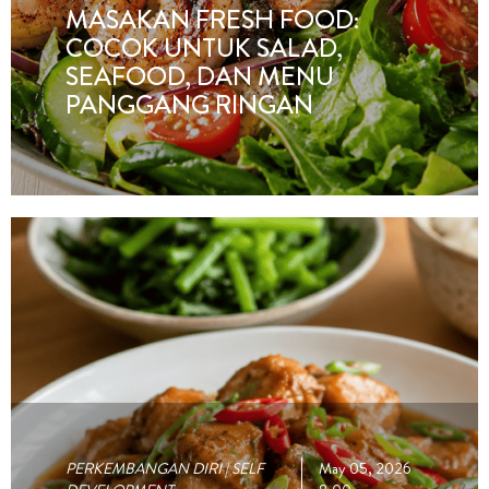
MASAKAN FRESH FOOD:
COCOK UNTUK SALAD,
SEAFOOD, DAN MENU
PANGGANG RINGAN
PERKEMBANGAN DIRI | SELF
May 05, 2026