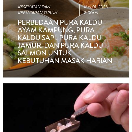
KESEHATAN DAN
May 01, 2026
KEBUGARAN TUBUH
8:00am
PERBEDAAN PURA KALDU
AYAM KAMPUNG, PURA
KALDU SAPI, PURA KALDU
JAMUR, DAN PURA KALDU
SALMON UNTUK
KEBUTUHAN MASAK HARIAN