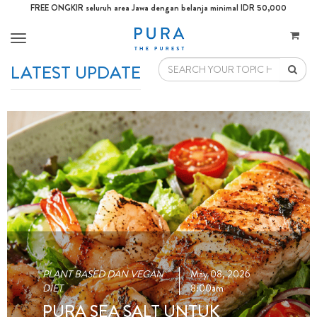
FREE ONGKIR seluruh area Jawa dengan belanja minimal IDR 50,000
Toggle
navigation
LATEST UPDATE
PLANT BASED DAN VEGAN
May 08, 2026
DIET
8:00am
PURA SEA SALT UNTUK